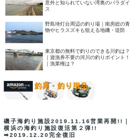
意外と知られていない湾奥のパラダイ
ス
野島埼灯台周辺の釣り場｜南房総の青
物やヒラスズキも狙える地磯・堤防
東京都の無料で釣りのできる川釣は？
｜遊漁券不要の河川の釣りポイント！
｜漁業権は？
磯子海釣り施設2019.11.16営業再開!!｜
横浜の海釣り施設復活第２弾!!
➡2019.12.20完全復旧