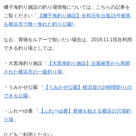
磯子海釣り施設の釣り場情報については、こちらの記事を
ご覧ください「
【磯子海釣り施設】令和元年台風15号被害
を横浜市で唯一免れた釣り公園!
」
なお、青物をルアーで狙いたい場合は、2019.11.1現在利用
できる釣り場としては、
・大黒海釣り施設「
【大黒海釣り施設】台風被害から再開
された横浜市の一級釣り場
」
・うみかぜ公園 「
【うみかぜ公園】横須賀の24時間釣りの
できる公園
」
・ふれーゆ裏 「
【ふれーゆ裏】青物も狙える横浜の穴場釣
り場
」
などをご利用ください。