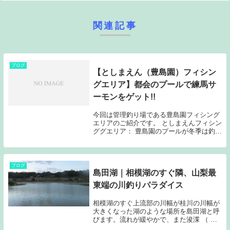
関連記事
ブログ
【としまえん（豊島園）フィシン
グエリア】都会のプールで練馬サ
ーモンをゲット!!
今回は管理釣り場である豊島園フィシング
エリアのご紹介です。 としまえんフィシン
ググエリア： 豊島園のプールが冬季は釣り
堀に変身します。2019～2020年シーズンの
営業期間2019年10月9日（水）から2020年
5月6日（水）まで、プール内...
ブログ
島田湖｜相模湖のすぐ隣、山梨最
東端の川釣りパラダイス
相模湖のすぐ上流部の川幅が桂川の川幅が
大きくなった湖のような場所を島田湖と呼
びます。流れが緩やかで、また浚渫 （ し
ゅんせつ。水底をさらって土砂などを取り