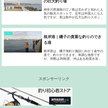
の巨大釣り場
神奈川県湘南の江ノ島は言わずと知れた人
気の観光スポットで、近年は外国人にも人
気ですが、実は島中が広大な釣りスポット
になっています。今回は有名でしかも駐車
場から一番近い、湘南大堤防についてご紹
介です
ブログ
根岸港｜磯子の貴重な釣りのでき
る港
根岸港は、磯子海釣り施設に向かう途中の
港で、釣りができます。単調な地形です
が、岸際は2M程度、沖はある程度水深が
あり、秋には、回遊魚などが外海から入っ
てきます。磯子海釣り施設と釣れる魚種は
似ていますが、磯子海釣り施設の方が漁礁
などを配置して...
スポンサーリンク