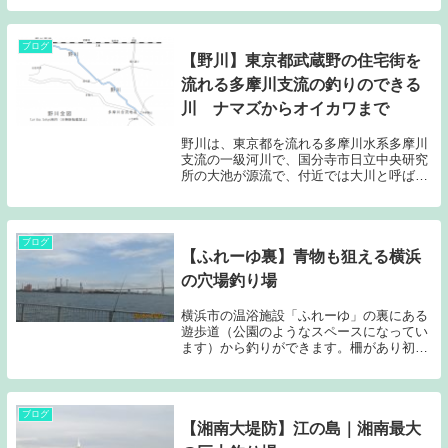
除くこと。 ）が頻繁に行われているため、
水深が深く、また上流部は桂川の渓流、下
流部は相...
ブログ
【野川】東京都武蔵野の住宅街を
流れる多摩川支流の釣りのできる
川 ナマズからオイカワまで
野川は、東京都を流れる多摩川水系多摩川
支流の一級河川で、国分寺市日立中央研究
所の大池が源流で、付近では大川と呼ばれ
ています。国分寺市、小金井市、調布市、
三鷹市、狛江市、世田谷区に流域が広がる
全長約20Kmの小河川で、双子多摩川付近
で本流の多摩川に合流します。釣りではナ
ブログ
【ふれーゆ裏】青物も狙える横浜
マズヤオイカワ、カワムツなどが対象魚と
なります。
の穴場釣り場
横浜市の温浴施設「ふれーゆ」の裏にある
遊歩道（公園のようなスペースになってい
ます）から釣りができます。柵があり初心
者や家族連れに最適ですが、秋には青物の
回遊もあり、本格的なルアーマンやヘチ釣
り師も多くいます。
ブログ
【湘南大堤防】江の島｜湘南最大