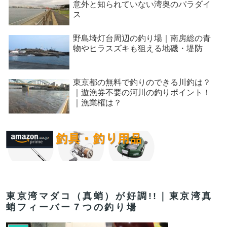
意外と知られていない湾奥のパラダイ
ス
野島埼灯台周辺の釣り場｜南房総の青
物やヒラスズキも狙える地磯・堤防
東京都の無料で釣りのできる川釣は？
｜遊漁券不要の河川の釣りポイント！
｜漁業権は？
東京湾マダコ（真蛸）が好調!!｜東京湾真
蛸フィーバー７つの釣り場