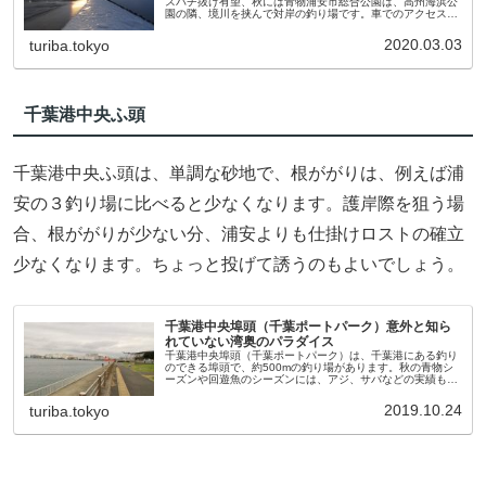
スバチ抜け有望、秋には青物浦安市総合公園は、高州海浜公
園の隣、境川を挟んで対岸の釣り場です。車でのアクセスは
駐車場からやや遠いものの、徒歩7～８分くらいで釣り場に
到着します。江戸川支流...
2020.03.03
turiba.tokyo
千葉港中央ふ頭
千葉港中央ふ頭は、単調な砂地で、根ががりは、例えば浦
安の３釣り場に比べると少なくなります。護岸際を狙う場
合、根ががりが少ない分、浦安よりも仕掛けロストの確立
少なくなります。ちょっと投げて誘うのもよいでしょう。
千葉港中央埠頭（千葉ポートパーク）意外と知ら
れていない湾奥のパラダイス
千葉港中央埠頭（千葉ポートパーク）は、千葉港にある釣り
のできる埠頭で、約500mの釣り場があります。秋の青物シ
ーズンや回遊魚のシーズンには、アジ、サバなどの実績もあ
ります。
2019.10.24
turiba.tokyo