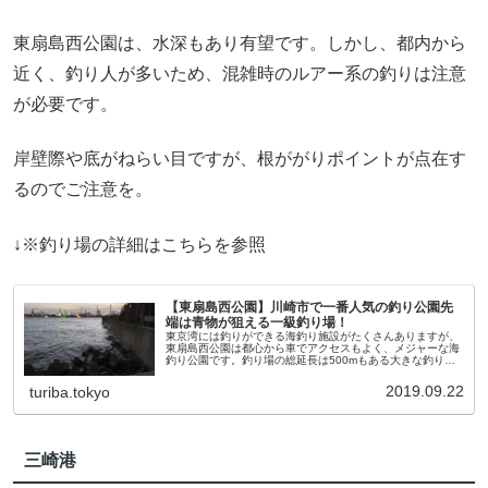
東扇島西公園は、水深もあり有望です。しかし、都内から
近く、釣り人が多いため、混雑時のルアー系の釣りは注意
が必要です。
岸壁際や底がねらい目ですが、根ががりポイントが点在す
るのでご注意を。
↓※釣り場の詳細はこちらを参照
【東扇島西公園】川崎市で一番人気の釣り公園先
端は青物が狙える一級釣り場！
東京湾には釣りができる海釣り施設がたくさんありますが、
東扇島西公園は都心から車でアクセスもよく、メジャーな海
釣り公園です。釣り場の総延長は500mもある大きな釣り場
で手すりもあり、初心者や子供連れにもおすすめです。シー
バスやクロダイ、青物の魚影は濃いので中級車にもおすす
2019.09.22
turiba.tokyo
め。アクセス方法や駐車場情報も参考にしてください。
三崎港