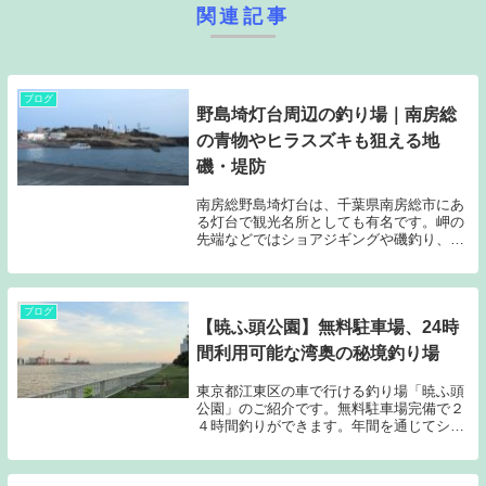
関連記事
ブログ
野島埼灯台周辺の釣り場｜南房総
の青物やヒラスズキも狙える地
磯・堤防
南房総野島埼灯台は、千葉県南房総市にあ
る灯台で観光名所としても有名です。岬の
先端などではショアジギングや磯釣り、岬
付け根部分や堤防ではファミリー向けの釣
りが盛んなエリアです。シーズンにはエギ
ングも人気です。ショアジギングでイナダ
やシイラ、カ...
ブログ
【暁ふ頭公園】無料駐車場、24時
間利用可能な湾奥の秘境釣り場
東京都江東区の車で行ける釣り場「暁ふ頭
公園」のご紹介です。無料駐車場完備で２
４時間釣りができます。年間を通じてシー
バスが釣れます。