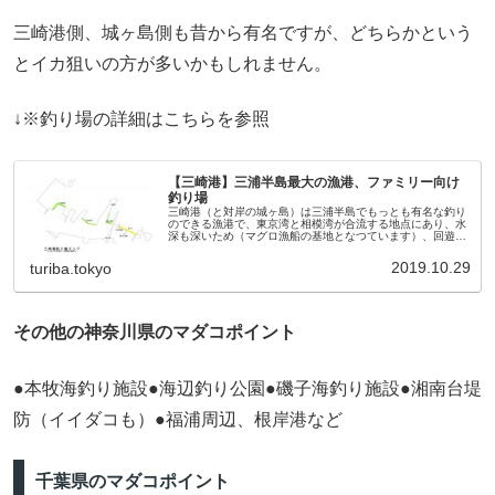
三崎港側、城ヶ島側も昔から有名ですが、どちらかという
とイカ狙いの方が多いかもしれません。
↓※釣り場の詳細はこちらを参照
【三崎港】三浦半島最大の漁港、ファミリー向け
釣り場
三崎港（と対岸の城ヶ島）は三浦半島でもっとも有名な釣り
のできる漁港で、東京湾と相模湾が合流する地点にあり、水
深も深いため（マグロ漁船の基地となつています）、回遊魚
の実績が高く、夜釣りのタチウオやエギングでも有名な釣り
場です。投げ釣り、ルアー釣りも可能です。稀にマダイが釣
2019.10.29
turiba.tokyo
れることもあります。
その他の神奈川県のマダコポイント
●本牧海釣り施設●海辺釣り公園●磯子海釣り施設●湘南台堤
防（イイダコも）●福浦周辺、根岸港など
千葉県のマダコポイント