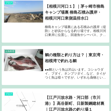
ブログ
【相模川河口１】｜茅ヶ崎市柳島
キャンプ場裏 柳島石積み護岸・
相模川河口東側温排水口
柳島キャンプ場裏にある石積みの護岸（堤
防）と砂浜からなる釣り場です。相模川河
口東岸に位置し、回遊魚やシーバス、クロ
ダイの実績が高く、投げ釣りでキスやイシ
モチでも有名な釣り場です。投げ釣り、ル
アー釣り、ウキ釣り、前うち（名が竿のヘ
チ釣り）、遠投かご釣りなどなんでも可能
お魚料理
鯛の種類と釣り方は？｜東京湾・
です。排水溝周りは、ダツやメッキ、青物
狙いのルアマーンも多い！！
相模湾で釣れる鯛
●●鯛という魚は沢山います。コショウダ
イ、ブダイ、ネンブツダイ...など、タイが
つく魚は様々ですが、いずれも偽物という
か、あやかり鯛というもので、本当の鯛科
の魚はごく僅かです。
ブログ
【江戸川放水路・河口部（市川
港）】高谷新町、日新製鋼建材裏
｜江戸川放水路の釣り場１