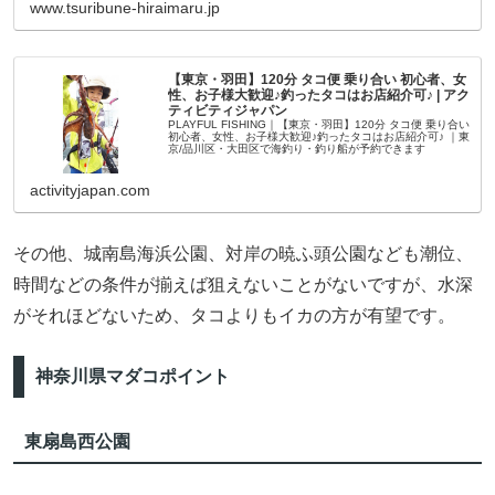
www.tsuribune-hiraimaru.jp
【東京・羽田】120分 タコ便 乗り合い 初心者、女
性、お子様大歓迎♪釣ったタコはお店紹介可♪ | アク
ティビティジャパン
PLAYFUL FISHING｜【東京・羽田】120分 タコ便 乗り合い
初心者、女性、お子様大歓迎♪釣ったタコはお店紹介可♪ ｜東
京/品川区・大田区で海釣り・釣り船が予約できます
activityjapan.com
その他、城南島海浜公園、対岸の暁ふ頭公園なども潮位、
時間などの条件が揃えば狙えないことがないですが、水深
がそれほどないため、タコよりもイカの方が有望です。
神奈川県マダコポイント
東扇島西公園