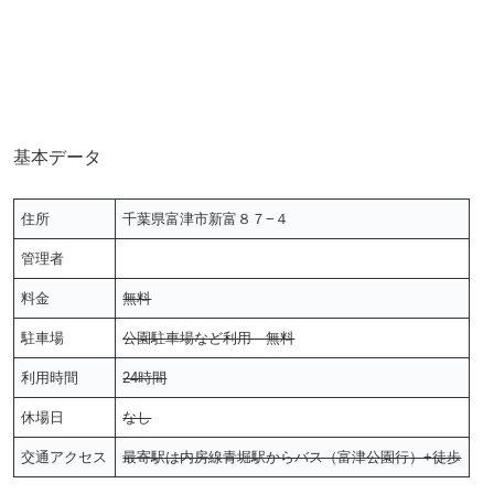
基本データ
住所
千葉県富津市新富８７−４
管理者
料金
無料
駐車場
公園駐車場など利用 無料
利用時間
24時間
休場日
なし
交通アクセス
最寄駅は内房線青堀駅からバス（富津公園行）+徒歩