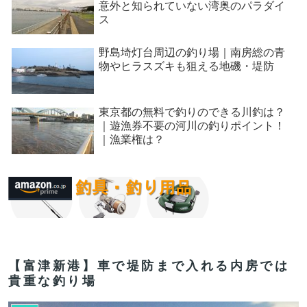
意外と知られていない湾奥のパラダイ
ス
野島埼灯台周辺の釣り場｜南房総の青
物やヒラスズキも狙える地磯・堤防
東京都の無料で釣りのできる川釣は？
｜遊漁券不要の河川の釣りポイント！
｜漁業権は？
【富津新港】車で堤防まで入れる内房では
貴重な釣り場