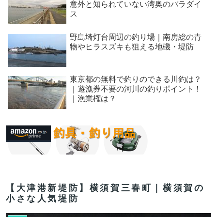
意外と知られていない湾奥のパラダイ
ス
野島埼灯台周辺の釣り場｜南房総の青
物やヒラスズキも狙える地磯・堤防
東京都の無料で釣りのできる川釣は？
｜遊漁券不要の河川の釣りポイント！
｜漁業権は？
【大津港新堤防】横須賀三春町｜横須賀の
小さな人気堤防