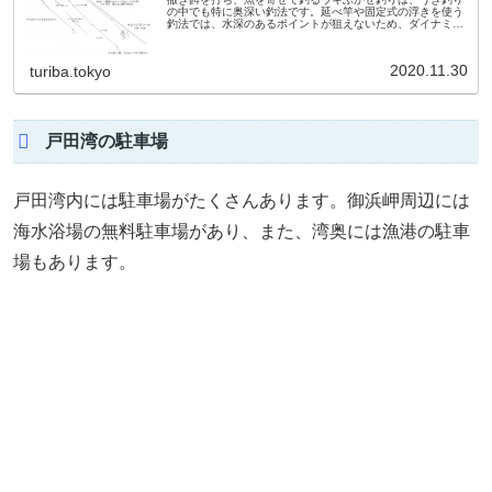
の中でも特に奥深い釣法です。延べ竿や固定式の浮きを使う
釣法では、水深のあるポイントが狙えないため、ダイナミッ
クな釣りを行うため、ウキふかせ釣りが考案されました。ウ
キふかせ釣りの対象魚種磯...
2020.11.30
turiba.tokyo
戸田湾の駐車場
戸田湾内には駐車場がたくさんあります。御浜岬周辺には
海水浴場の無料駐車場があり、また、湾奥には漁港の駐車
場もあります。