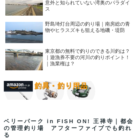
意外と知られていない湾奥のパラダイ
ス
野島埼灯台周辺の釣り場｜南房総の青
物やヒラスズキも狙える地磯・堤防
東京都の無料で釣りのできる川釣は？
｜遊漁券不要の河川の釣りポイント！
｜漁業権は？
ベリーパーク in FISH ON! 王禅寺｜都会
の管理釣り場 アフターファイブでも釣れ
る