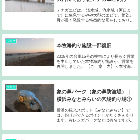
テナガエビは、 淡水域、汽水域（河口ま
で）に生息するやや大型のエビで、第2歩
脚が長く発達する特徴的な形をしており、
食用では、空揚げなどが人気です。テナガ
エビの仕掛け釣るのも簡単で、スルメイカ
やベビーホタテなどでも釣れます。よく釣
れるのは赤虫...
ブログ
本牧海釣り施設一部復旧
2019年の台風15号の被害により長らく営業
を中止していた本牧海釣り施設が、営業を
再開しました。 【ご 案 内】＜本牧海づ
り施設、部分再開のお知らせ＞台風15号の
被害により営業を休止していました本牧海
づり施設につきまして、1月31日(金)よ...
ブログ
象の鼻パーク（象の鼻防波堤）｜
横浜みなとみらいの穴場釣り場①
横浜の観光スポット【みなとみらい】で
は、釣りができるポイントがたくさんあり
ます。赤レンガパークなどは有名ですが、
そのわきにある象の鼻パーク全域（一部例
外あり）で釣りができます。観光地のた
め、釣り人にはそれほど人気がありません