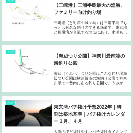
が、意外にも好釣...
ブログ
【三崎港】三浦半島最大の漁港、
ファミリー向け釣り場
三崎港（と対岸の城ヶ島）は三浦半島でも
っとも有名な釣りのできる漁港で、東京湾
と相模湾が合流する地点にあり、水深も深
いため（マグロ漁船の基地となつていま
す）、回遊魚の実績が高く、夜釣りのタチ
ウオやエギングでも有名な釣り場です。投
げ釣り、ルアー釣りも可能です。稀にマダ
ブログ
【海辺つり公園】神奈川最南端の
イが釣れることもあります。
海釣り公園
海辺（うみべ）つり公園はこんな釣り場海
辺つり公園は横須賀市の海釣り公園で神奈
川県で一番南にある釣り公園で、うみかぜ
公園同様に、潮通しが非常によく、ドン深
のため、回遊魚の実績が高く、年によって
は、黒潮に乗って、イナダやソーダガツオ
などが陸から...
ブログ
東京湾バチ抜け予想2022年｜時
刻は築地基準｜バチ抜けカレンダ
ー３月、４月
大潮のほど抜けやすいバチ抜けタイミング