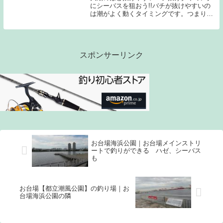
にシーバスを狙おう!!バチが抜けやすいの
は潮がよく動くタイミングです。つまり、
干満差の大きな大潮ほど抜ける可能性が高
く、大潮前後の中潮の日も潮がよく動くの
でおすすめです。そして、新月よりも満月
のほうが抜...
スポンサーリンク
お台場海浜公園｜お台場メインストリ
ートで釣りができる ハゼ、シーバス
も
お台場【都立潮風公園】の釣り場｜お
台場海浜公園の隣