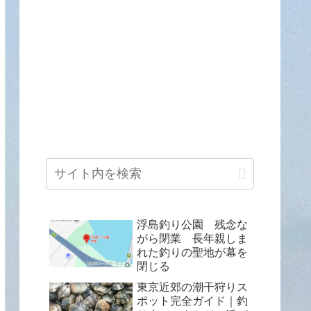
浮島釣り公園 残念な
がら閉業 長年親しま
れた釣りの聖地が幕を
閉じる
東京近郊の潮干狩りス
ポット完全ガイド｜釣