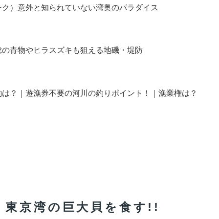
ーク）意外と知られていない湾奥のパラダイス
総の青物やヒラスズキも狙える地磯・堤防
釣は？｜遊漁券不要の河川の釣りポイント！｜漁業権は？
東京湾の巨大貝を食す!!