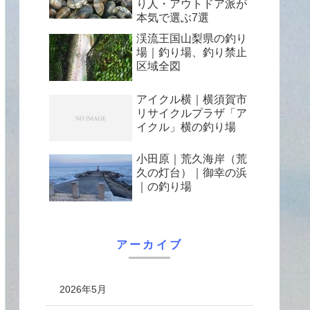
り人・アウトドア派が
本気で選ぶ7選
渓流王国山梨県の釣り
場｜釣り場、釣り禁止
区域全図
アイクル横｜横須賀市
リサイクルプラザ「ア
イクル」横の釣り場
小田原｜荒久海岸（荒
久の灯台）｜御幸の浜
｜の釣り場
アーカイブ
2026年5月