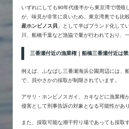
いずれにしても90年代後半から東京湾で増殖
が、味見が非常に良いため、東京湾奥でも比較
産ホンビノス貝
」として半ばブランド化して
川、船橋千葉など漁協で量が行われており、
三番瀬付近の漁業権｜船橋三番瀬付近は禁
例えば、ふなばし三番瀬海浜公園周辺には、
で、貝やさかの採取が制限されています。
アサリ・ホンビノスガイ、カキなどに漁業権
侵害として刑事告訴の対象となる可能性があ
また、採取可能な潮干狩り場であっても採取