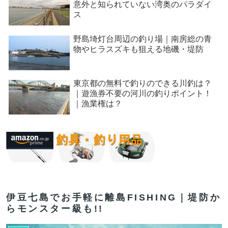
意外と知られていない湾奥のパラダイ
ス
野島埼灯台周辺の釣り場｜南房総の青
物やヒラスズキも狙える地磯・堤防
東京都の無料で釣りのできる川釣は？
｜遊漁券不要の河川の釣りポイント！
｜漁業権は？
伊豆七島でお手軽に離島FISHING｜堤防か
らモンスター級も!!