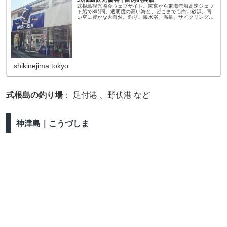
式根島観光協会ウェブサイト。東京から東海汽船高速ジェッ
ト船で3時間。透明度の高い海と、どこまでも白い砂浜。青
い空に豊かな大自然。釣り、海水浴、温泉、サイクリングな
どでアクティブに。展望台で素晴らしい景色に包まれ静かな
時を過ごすのも良いでしょ...
shikinejima.tokyo
式根島の釣り場
： 足付港 、野伏港 など
神津島｜こうづしま