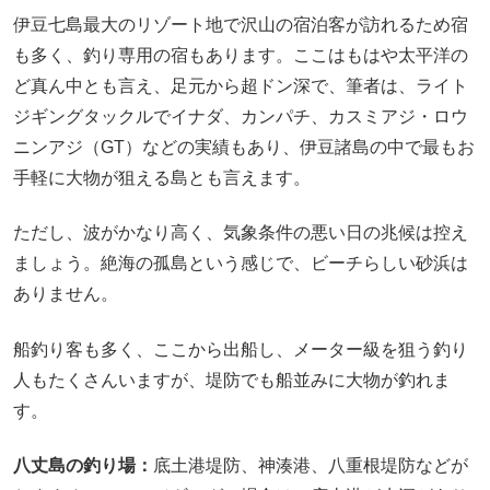
伊豆七島最大のリゾート地で沢山の宿泊客が訪れるため宿
も多く、釣り専用の宿もあります。ここはもはや太平洋の
ど真ん中とも言え、足元から超ドン深で、筆者は、ライト
ジギングタックルでイナダ、カンパチ、カスミアジ・ロウ
ニンアジ（GT）などの実績もあり、伊豆諸島の中で最もお
手軽に大物が狙える島とも言えます。
ただし、波がかなり高く、気象条件の悪い日の兆候は控え
ましょう。絶海の孤島という感じで、ビーチらしい砂浜は
ありません。
船釣り客も多く、ここから出船し、メーター級を狙う釣り
人もたくさんいますが、堤防でも船並みに大物が釣れま
す。
八丈島の釣り場：
底土港堤防、神湊港、八重根堤防などが