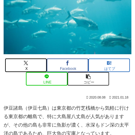
X
Facebook
はてブ
LINE
コピー
2020.08.08
2021.01.18
伊豆諸島（伊豆七島）は東京都の竹芝桟橋から気軽に行け
る東京都の離島で、特に大島屋八丈島が人気があります
が、その他の島も非常に魚影が濃く、水深もドン深の太平
洋の島であるため、巨大魚の宝庫となっています。