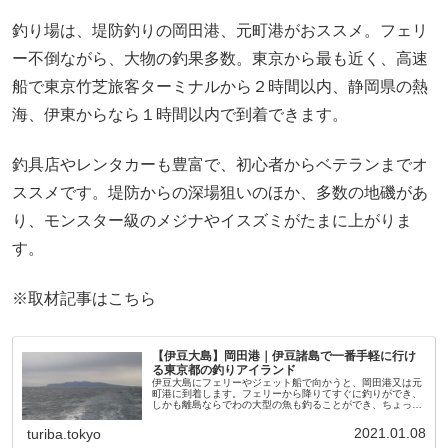
釣り場は、堤防釣りの岡田港、元町港がおススメ。フェリ
ー不倒ながら、大物の釣果多数。東京から最も近く、高速
船で東京竹芝旅客ターミナルから２時間以内、静岡県の熱
海、伊東からなら１時間以内で到着できます。
釣具店やレンタカーも豊富で、初心者からベテランまでオ
ススメです。堤防からの深場狙いのほか、多数の地磯があ
り、モンスター級のメジナやイスズミがたまに上がりま
す。
※取材記事はこちら
【伊豆大島】岡田港｜伊豆諸島で一番手軽に行け
る東京都の釣りアイランド
伊豆大島にフェリーやジェット船で向かうと、岡田港又は元
町港に到着します。フェリーから降りてすぐに釣りができ、
しかも離島ならでわの大型の魚も釣ることができ、ちょっと
気軽に離島の釣りを体験するのに最適です。伊豆大島（岡田
港）はこんな釣り場伊豆大...
2021.01.08
turiba.tokyo