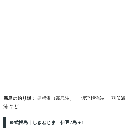
新島の釣り場
： 黒根港（新島港） 、 渡浮根漁港 、 羽伏浦
港 など
※式根島｜しきねじま 伊豆7島＋1