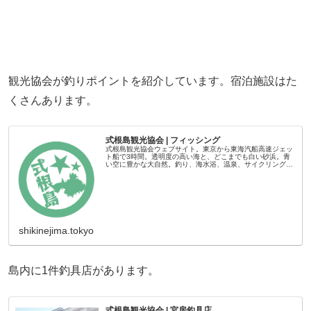
観光協会が釣りポイントを紹介しています。宿泊施設はた
くさんあります。
式根島観光協会 | フィッシング
式根島観光協会ウェブサイト。東京から東海汽船高速ジェッ
ト船で3時間。透明度の高い海と、どこまでも白い砂浜。青
い空に豊かな大自然。釣り、海水浴、温泉、サイクリングな
どでアクティブに。展望台で素晴らしい景色に包まれ静かな
時を過ごすのも良いでしょ...
shikinejima.tokyo
島内に1件釣具店があります。
式根島観光協会 | 宮房釣具店