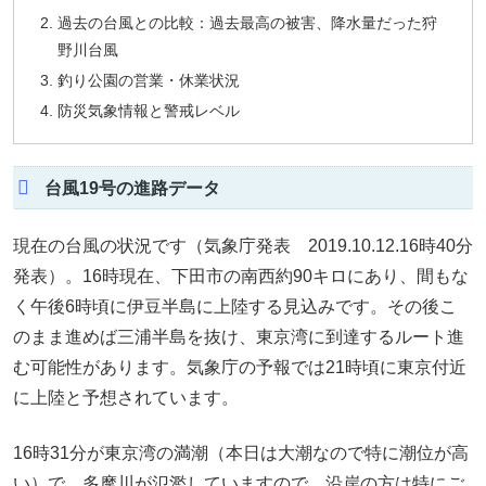
過去の台風との比較：過去最高の被害、降水量だった狩
野川台風
釣り公園の営業・休業状況
防災気象情報と警戒レベル
台風19号の進路データ
現在の台風の状況です（気象庁発表 2019.10.12.16時40分
発表）。16時現在、下田市の南西約90キロにあり、間もな
く午後6時頃に伊豆半島に上陸する見込みです。その後こ
のまま進めば三浦半島を抜け、東京湾に到達するルート進
む可能性があります。気象庁の予報では21時頃に東京付近
に上陸と予想されています。
16時31分が東京湾の満潮（本日は大潮なので特に潮位が高
い）で、多摩川が氾濫していますので、沿岸の方は特にご