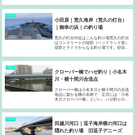
シーバスは同じ魚です。 出世魚で、関東で
は、セイゴ、フッコ、スズキと大きさによ
り名前が変わります。マルスズキ、タイリ
クスズキは...
ブログ
小田原｜荒久海岸（荒久の灯台）
｜御幸の浜｜の釣り場
荒久の灯台付近はこんな釣り場荒久の灯台
はコンクリートの堤防（ヘッドランド状）
堤防とテトラからなる釣り場です。砂浜の
浸食を防ぐためのヘッドランドに似た形を
していますので、離岸龍も発生し、回遊魚
の実績も高く、ルアー釣り、ウキ釣り、前
うち（磯竿の...
ブログ
クローバー橋でハゼ釣り｜小名木
川・横十間川合流点
クローバー橋は小名木川と横十間川の合流
地点に架かる橋の名称で、正式には「小名
木川クローバー橋」といい、ハゼ釣りの好
ポイントとして有名です。ハゼはシーズン
となれば小名木川や横十間川のいたるとこ
ろに生息していますが、クローバー橋付近
は流れ込みなどもあり、ハゼの集まるポイ
ブログ
田越川河口｜逗子海岸横の河口は
ントとなっています。
隠れた釣り場 旧逗子デニーズ