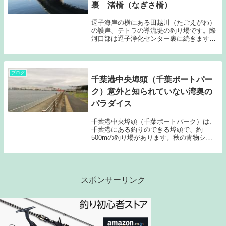
裏 渚橋（なぎさ橋）
逗子海岸の横にある田越川（たごえがわ）
の護岸、テトラの導流堤の釣り場です。際
河口部は逗子浄化センター裏に続きます
が、逗子海岸川にある田越川突堤（導流
堤）側かまたは南側のなぎさ珈琲（旧逗子
デニーズ）裏の護岸（満潮時は水没しま
す）が釣り座です。...
ブログ
千葉港中央埠頭（千葉ポートパー
ク）意外と知られていない湾奥の
パラダイス
千葉港中央埠頭（千葉ポートパーク）は、
千葉港にある釣りのできる埠頭で、約
500mの釣り場があります。秋の青物シー
ズンや回遊魚のシーズンには、アジ、サバ
などの実績もあります。
スポンサーリンク