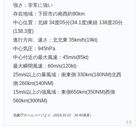
強さ：非常に強い
存在地域：下田市の南西約90km
中心位置：北緯 34度05分(34.1度)東経 138度20分
(138.3度)
進行方向、速さ：北北東 35km/h(19kt)
中心気圧：945hPa
中心付近の最大風速：45m/s(85kt)
最大瞬間風速：60m/s(120kt)
25m/s以上の暴風域：南東側 330km(180NM)北西
側 260km(140NM)
15m/s以上の強風域：東側650km(350NM)西側
560km(300NM)
気象庁ホームぺージより（2019.10.12 16.40発表）