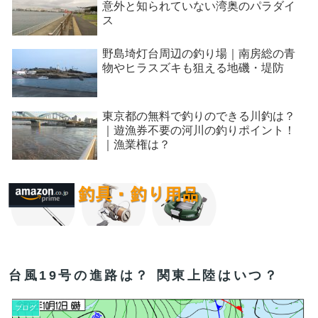
意外と知られていない湾奥のパラダイ
ス
野島埼灯台周辺の釣り場｜南房総の青
物やヒラスズキも狙える地磯・堤防
東京都の無料で釣りのできる川釣は？
｜遊漁券不要の河川の釣りポイント！
｜漁業権は？
台風19号の進路は？ 関東上陸はいつ？
ブログ