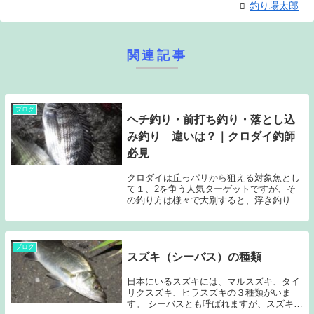
釣り場太郎
関連記事
ブログ
ヘチ釣り・前打ち釣り・落とし込
み釣り 違いは？｜クロダイ釣師
必見
クロダイは丘っパリから狙える対象魚とし
て１、2を争う人気ターゲットですが、そ
の釣り方は様々で大別すると、浮き釣り、
投げ釣り、ルアー釣り（チニング含む）、
落とし込み釣りの4つの釣り方に大別でき
ます。 場所エサ使用する竿、リールウキ
釣り 浮きフ...
ブログ
スズキ（シーバス）の種類
日本にいるスズキには、マルスズキ、タイ
リクスズキ、ヒラスズキの３種類がいま
す。 シーバスとも呼ばれますが、スズキと