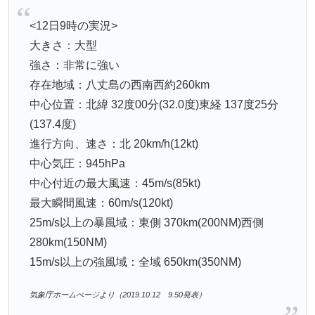
<12日9時の実況>
大きさ：大型
強さ：非常に強い
存在地域：八丈島の西南西約260km
中心位置：北緯 32度00分(32.0度)東経 137度25分
(137.4度)
進行方向、速さ：北 20km/h(12kt)
中心気圧：945hPa
中心付近の最大風速：45m/s(85kt)
最大瞬間風速：60m/s(120kt)
25m/s以上の暴風域：東側 370km(200NM)西側
280km(150NM)
15m/s以上の強風域：全域 650km(350NM)
気象庁ホームぺージより（2019.10.12 9.50発表）