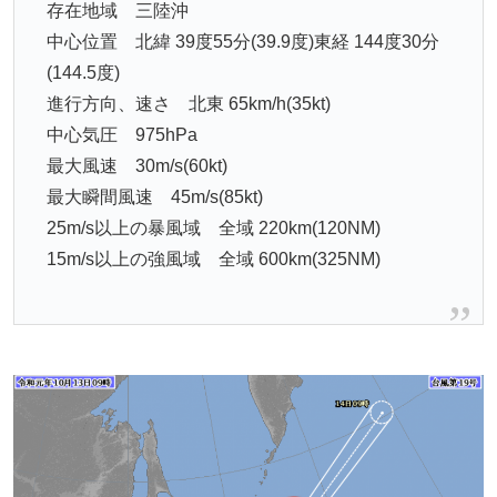
存在地域 三陸沖
中心位置 北緯 39度55分(39.9度)東経 144度30分
(144.5度)
進行方向、速さ 北東 65km/h(35kt)
中心気圧 975hPa
最大風速 30m/s(60kt)
最大瞬間風速 45m/s(85kt)
25m/s以上の暴風域 全域 220km(120NM)
15m/s以上の強風域 全域 600km(325NM)