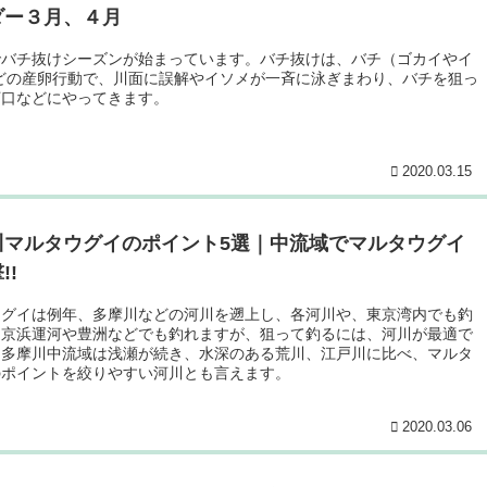
ダー３月、４月
でバチ抜けシーズンが始まっています。バチ抜けは、バチ（ゴカイやイ
などの産卵行動で、川面に誤解やイソメが一斉に泳ぎまわり、バチを狙っ
河口などにやってきます。
2020.03.15
川マルタウグイのポイント5選｜中流域でマルタウグイ
!!
ウグイは例年、多摩川などの河川を遡上し、各河川や、東京湾内でも釣
。京浜運河や豊洲などでも釣れますが、狙って釣るには、河川が最適で
に多摩川中流域は浅瀬が続き、水深のある荒川、江戸川に比べ、マルタ
のポイントを絞りやすい河川とも言えます。
2020.03.06