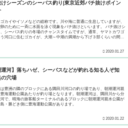
抜けシーズンのシーバス釣り|東京近郊バチ抜けポイン
介
はゴカイやイソメなどの総称です。川や海に普通に生息していますが、
卵のために一斉に水面を泳ぐ現象をバチ抜けといいます。 バチ抜けシ
は、シーバス釣りの冬場のチャンスタイムですが、通常、ヤマトカワゴ
いう河口に住むゴカイが、大潮～中潮の満潮から下げ３部くらいの間に
海底から出て、産卵行動をとるのがバチ抜けです。
2020.01.27
潮運河】落ちハゼ、シーバスなどが釣れる知る人ぞ知
奥の穴場
河は豊洲の隣のブロックにある隅田川河口の釣り場であり、朝潮運河親
と豊海運動公園あたりが釣り場となります。朝潮運河は、隅田川から分
運河で、晴海の旅客船ターミナルのあるブロックに朝潮運河親水公園が
月島・勝どき側に豊海運動公園があります。
2020.01.22