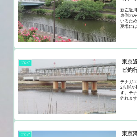
新左近
東側の
いるた
夏場には
東京
ブログ
ビ釣
テナガエ
2歩脚
す。テ
釣れます
東京
ブログ