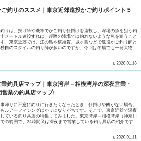
かご釣りのススメ｜東京近郊遠投かご釣りポイント５
ご釣りは、投げ竿や磯竿でかご釣り仕掛けを遠投し、深場の魚を狙う釣
数十メートル遠投すれば、岸際の浅場では釣れないような魚を狙うこと
ます。東京近郊では、江の島や横須賀、城ヶ島などで遠投かご釣り師と
る独自のスタイルの釣り師が多いのですが、今回は冬場でも一発大物が
投カゴ釣りについて、厳選した5か所の釣り場を含めて紹介します。
2020.01.18
営業釣具店マップ｜東京湾岸－相模湾岸の深夜営業・
間営業の釣具店マップ!
仕事帰りに不意に釣りに行きたくなったとき、仕掛けや餌がない場合、
てもルアーフィシングばかりになりがちです。そこで、東京近郊で深夜
業している釣り具店の特集してみました。東京湾岸～相模湾岸（神奈川
での範囲で、24時間又は深夜まで営業している釣り具店の紹介です。
早朝などの釣りにご活用ください。
2020.01.11