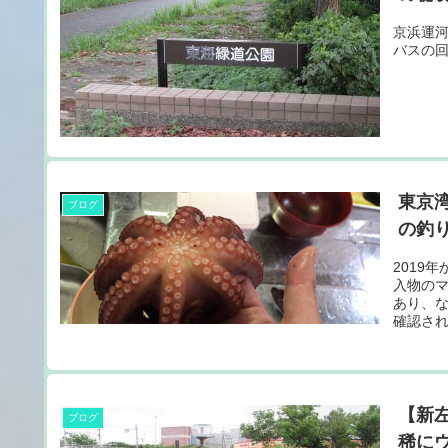
京浜運
バスの
東京
ブログ
の釣
2019
入物の
あり、
確認された
【新
ブログ
稀にウ