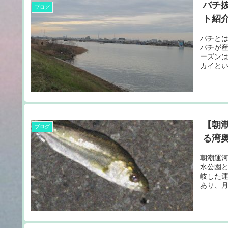
バチ
ブログ
ト紹
バチと
バチが産
ーズン
カイと
一斉に
【朝
ブログ
る湾
朝潮運
水公園
岐した
あり、