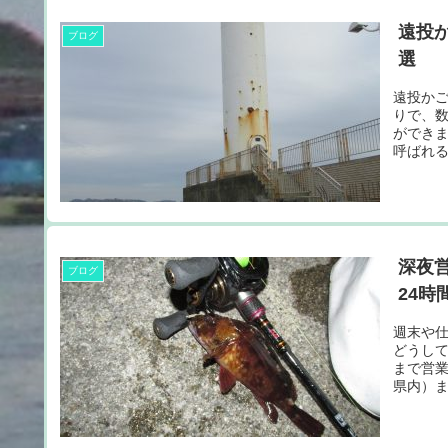
遠投
ブログ
選
遠投か
りで、
ができ
呼ばれ
狙え,遠
深夜
ブログ
24時
週末や
どうし
まで営
県内）ま
深夜、