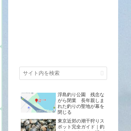
浮島釣り公園 残念な
がら閉業 長年親しま
れた釣りの聖地が幕を
閉じる
東京近郊の潮干狩りス
ポット完全ガイド｜釣