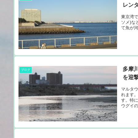
レン
東京湾
ソメ)
て魚が
多摩
ブログ
を迎撃
マルタ
れます
す。特
ウグイ