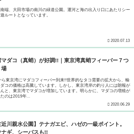
河南端、大田市場の南川の緑道公園。運河と海の出入り口にあたりシー
回遊ルートとなっています。
2020.07.13
湾マダコ（真蛸）が好調!!｜東京湾真蛸フィーバー７つ
り場
年から東京湾にマダコフィーバー到来!!世界的なタコ需要の拡大から、輸
マダコの価格は高騰しています。しかし、東京湾岸の釣り人には朗報が
なんと、東京湾でマダコが増加しています。明らかに、マダコの増殖が
のは2019年...
2020.06.29
左近川親水公園】テナガエビ、ハゼの一級ポイント。
ナギ、シーバスも!!