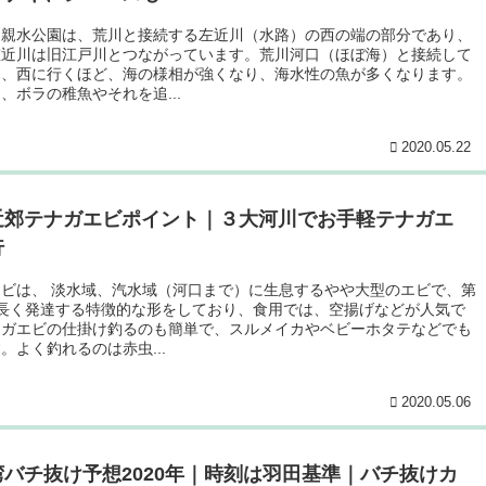
川親水公園は、荒川と接続する左近川（水路）の西の端の部分であり、
左近川は旧江戸川とつながっています。荒川河口（ほぼ海）と接続して
め、西に行くほど、海の様相が強くなり、海水性の魚が多くなります。
、ボラの稚魚やそれを追...
2020.05.22
近郊テナガエビポイント｜３大河川でお手軽テナガエ
行
ビは、 淡水域、汽水域（河口まで）に生息するやや大型のエビで、第
が長く発達する特徴的な形をしており、食用では、空揚げなどが人気で
ナガエビの仕掛け釣るのも簡単で、スルメイカやベビーホタテなどでも
。よく釣れるのは赤虫...
2020.05.06
湾バチ抜け予想2020年｜時刻は羽田基準｜バチ抜けカ