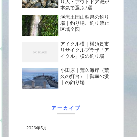
り人・アウトドア派が
本気で選ぶ7選
渓流王国山梨県の釣り
場｜釣り場、釣り禁止
区域全図
アイクル横｜横須賀市
リサイクルプラザ「ア
イクル」横の釣り場
小田原｜荒久海岸（荒
久の灯台）｜御幸の浜
｜の釣り場
アーカイブ
2026年5月